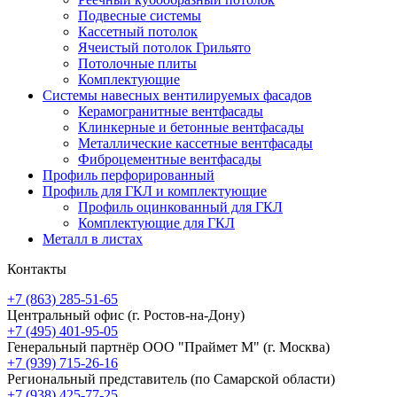
Подвесные системы
Кассетный потолок
Ячеистый потолок Грильято
Потолочные плиты
Комплектующие
Системы навесных вентилируемых фасадов
Керамогранитные вентфасады
Клинкерные и бетонные вентфасады
Металлические кассетные вентфасады
Фиброцементные вентфасады
Профиль перфорированный
Профиль для ГКЛ и комплектующие
Профиль оцинкованный для ГКЛ
Комплектующие для ГКЛ
Металл в листах
Контакты
+7 (863) 285-51-65
Центральный офис
(г. Ростов-на-Дону)
+7 (495) 401-95-05
Генеральный партнёр ООО "Праймет М"
(г. Москва)
+7 (939) 715-26-16
Региональный представитель
(по Самарской области)
+7 (938) 425-77-25