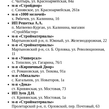
с. Чалтырь, ул. Красноармейская, 84а
м-н «Стройдвор»
с. Синявское, ул. Красноармейская, 261в
м-н «1000 мелочей»
х. Рябичев, ул. Калинина, 1б
ИП Решетка А.А.
п. Матвеево-Курган, ул. Калинина, магазин
«СтройМастер»
м-н «Стройматериалы»
Мартыновский р-н, п. Южный, ул. Железнодорожная, 22
м-н «Стройматериалы»
Мартыновский р-н, сл. Б. Орловка, ул. Революционная,
11
м-н «Универсал»
х. Топилин, ул. Гагарина, 76/1
м-н «Кирпичный Двор»
ст. Романовская, ул. Тюхова, 91а
м-н «Михалыч»
с. Кагальник, ул. Новаторов, 1а
м-н «Дока»
ст. Кривянская, ул. Мостовая, 73
ИП Зуев Д.Н.
ст. Кривянская, ул. Мостовая, 1а
м-н «Стройматериалы»
Пролетарский р-н, п. Орловский, пер. Почтовый, 63