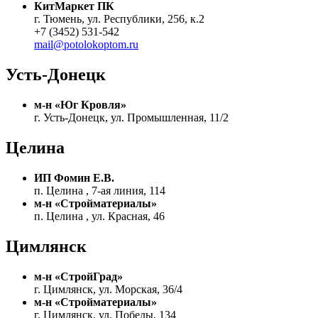
КитМаркет ПК
г. Тюмень, ул. Республики, 256, к.2
+7 (3452) 531-542
mail@potolokoptom.ru
Усть-Донецк
м-н «Юг Кровля»
г. Усть-Донецк, ул. Промышленная, 11/2
Целина
ИП Фомин Е.В.
п. Целина , 7-ая линия, 114
м-н «Стройматериалы»
п. Целина , ул. Красная, 46
Цимлянск
м-н «СтройГрад»
г. Цимлянск, ул. Морская, 36/4
м-н «Стройматериалы»
г. Цимлянск, ул. Победы, 134