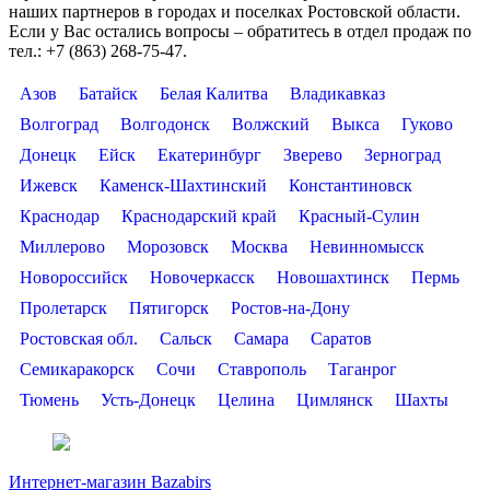
наших партнеров в городах и поселках Ростовской области.
Если у Вас остались вопросы – обратитесь в отдел продаж по
тел.: +7 (863) 268-75-47.
Азов
Батайск
Белая Калитва
Владикавказ
Волгоград
Волгодонск
Волжский
Выкса
Гуково
Донецк
Ейск
Екатеринбург
Зверево
Зерноград
Ижевск
Каменск-Шахтинский
Константиновск
Краснодар
Краснодарский край
Красный-Сулин
Миллерово
Морозовск
Москва
Невинномысск
Новороссийск
Новочеркасск
Новошахтинск
Пермь
Пролетарск
Пятигорск
Ростов-на-Дону
Ростовская обл.
Сальск
Самара
Саратов
Семикаракорск
Сочи
Ставрополь
Таганрог
Тюмень
Усть-Донецк
Целина
Цимлянск
Шахты
Интернет-магазин Bazabirs