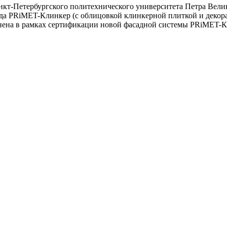
анкт-Петербургского политехнического университета Петра Вел
ада PRiMET-Клинкер (с облицовкой клинкерной плиткой и деко
лнена в рамках сертификации новой фасадной системы PRiMET-К