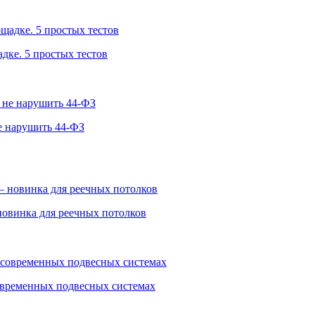
дке. 5 простых тестов
е нарушить 44-ФЗ
овинка для реечных потолков
овременных подвесных системах