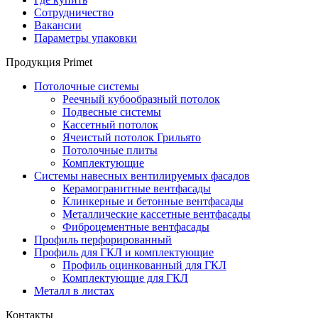
Сотрудничество
Вакансии
Параметры упаковки
Продукция Primet
Потолочные системы
Реечный кубообразный потолок
Подвесные системы
Кассетный потолок
Ячеистый потолок Грильято
Потолочные плиты
Комплектующие
Системы навесных вентилируемых фасадов
Керамогранитные вентфасады
Клинкерные и бетонные вентфасады
Металлические кассетные вентфасады
Фиброцементные вентфасады
Профиль перфорированный
Профиль для ГКЛ и комплектующие
Профиль оцинкованный для ГКЛ
Комплектующие для ГКЛ
Металл в листах
Контакты