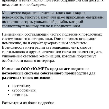
проводку и вентиляцию, при этом сохраняя легкий доступ к
ним, если это необходимо.
Множество вариантов отделки, таких как гладкая
поверхность, текстура, цвет или даже природные материалы,
позволяют создать уникальный дизайн, который
соответствует вашему стилю и предпочтениям.
Неизменный составляющей частью подвесных потолочных
систем являются светильники. Они не только освещают
помещение, но и служат декоративным элементом.
Возможность интеграции светодиодных лент, спотов,
светильников и других источников света позволяет создать
уникальные световые комбинации, которые подчеркнут
особенности вашего интерьера.
Компания ООО «Ю-МЕТ» предлагает подвесные
потолочные системы собственного производства для
различных типов потолков:
кассетных;
кубообразных;
ячеистых.
Рассмотрим их более подробно.