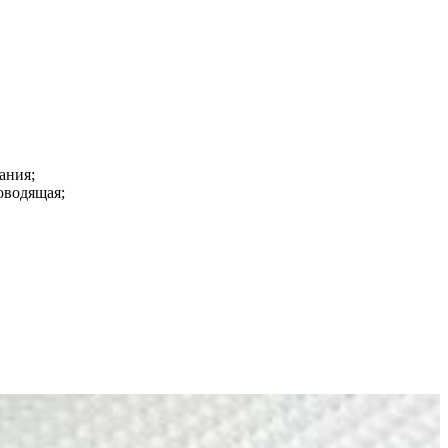
ания;
оводящая;