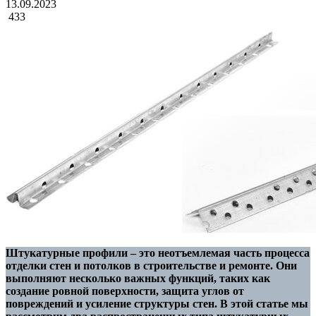
13.09.2023
433
Штукатурные профили – это неотъемлемая часть процесса
отделки стен и потолков в строительстве и ремонте. Они
выполняют несколько важных функций, таких как
создание ровной поверхности, защита углов от
повреждений и усиление структуры стен. В этой статье мы