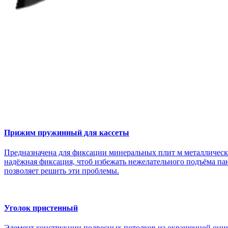
Прижим пружинный для кассеты
Предназначена для фиксации минеральных плит м металлически
надёжная фиксация, чтоб избежать нежелательного подъёма па
позволяет решить эти проблемы.
Уголок пристенный
Элемент конструкции подвесных потолков из окрашенной оци