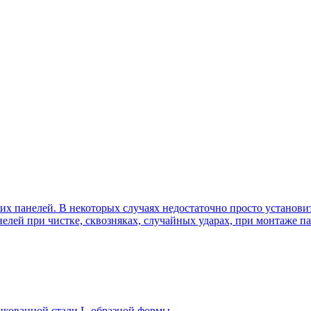
х панелей. В некоторых случаях недостаточно просто установи
нелей при чистке, сквозняках, случайных ударах, при монтаже
нкованной стали L-образной формы