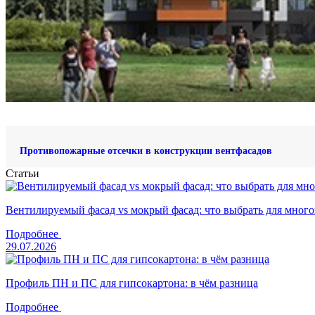
Противопожарные отсечки в конструкции вентфасадов
Статьи
Вентилируемый фасад vs мокрый фасад: что выбрать для много
Подробнее
29.07.2026
Профиль ПН и ПС для гипсокартона: в чём разница
Подробнее