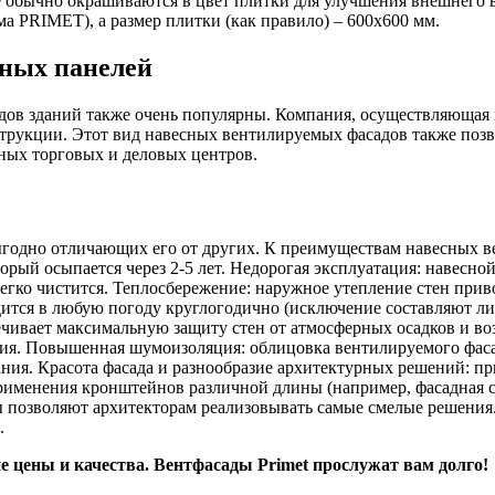
 обычно окрашиваются в цвет плитки для улучшения внешнего в
ма PRIMET), а размер плитки (как правило) – 600х600 мм.
ных панелей
ов зданий также очень популярны. Компания, осуществляющая м
трукции. Этот вид навесных вентилируемых фасадов также позв
ных торговых и деловых центров.
годно отличающих его от других. К преимуществам навесных ве
оторый осыпается через 2-5 лет. Недорогая эксплуатация: навес
егко чистится. Теплосбережение: наружное утепление стен при
ится в любую погоду круглогодично (исключение составляют ли
печивает максимальную защиту стен от атмосферных осадков и в
ния. Повышенная шумоизоляция: облицовка вентилируемого фас
ия. Красота фасада и разнообразие архитектурных решений: пр
применения кронштейнов различной длины (например, фасадная 
ы позволяют архитекторам реализовывать самые смелые решени
.
 цены и качества. Вентфасады Primet прослужат вам долго!