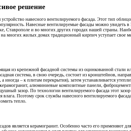
сивое решение
 устройство навесного вентилируемого фасада. Этот тип облицов
популярность. Навесные вентилируемые фасады можно увидеть в 
оке, Ставрополе и во многих других городах нашей страны. Наиб
и на многих жилых домах традиционный кирпич уступает свое м
тоящая из крепежной фасадной системы из оцинкованной стали и
асадная система, в свою очередь, состоит из кронштейнов, напр
, а иногда – к плитам перекрытия), затем устанавливается утепл
 керамогранит, алюминиевые композитные панели, фиброцементн
душный зазор. По технологии вентилируемого фасада этот зазор
ся влага. Поэтому срок службы навесного вентилируемого фасад
номить тепло.
садов является керамогранит. Особенно часто его применяют д