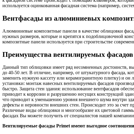
к фасадной системе происходит с помощью кляймеров, которые
используется оцинкованная фасадная система (например, систе
Вентфасады из алюминиевых композит
Алюминиевые композитные панели в качестве облицовки фасад
нужных размеров, которые и крепятся к подоблицовочной конс
композитные панели используется при строительстве современ
Преимущества вентилируемых фасадов
Данный тип облицовки имеет ряд несомненных достоинств, вы
до 40-50 лет. В отличие, например, от штукатурного фасада, к
заменить нужную кассету или керамогранитную плитку) и он л
установки: монтаж навесных вентилируемых фасадов производ
быстро. Защита стен здания: использование вентфасадов обес
приводит к коррозии и разрушению несущих конструкций зда
что приводит к уменьшению уровня внешнего шума внутри здан
дефекты и неровности внешних стен. Происходит это за счет 
Различные виды облицовки и многообразие их цветовой гамм
фасадах Вы можете получить от специалистов нашей компании
Вентилируемые фасады Primet имеют выгодное соотношение