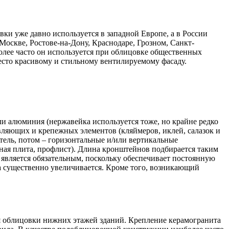
ки уже давно используется в западной Европе, а в России
Москве, Ростове-на-Дону, Краснодаре, Грозном, Санкт-
олее часто он используется при облицовке общественных
есто красивому и стильному вентилируемому фасаду.
ли алюминия (нержавейка используется тоже, но крайне редко
авляющих и крепежных элементов (кляймеров, иклей, салазок и
итель, потом – горизонтальные и/или вертикальные
ая плита, профлист). Длина кронштейнов подбирается таким
 является обязательным, поскольку обеспечивает постоянную
а существенно увеличивается. Кроме того, возникающий
ля облицовки нижних этажей зданий. Крепление керамогранита