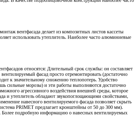
ида. В качестве подоблицовочной конструкции наиболее часто
онтаж вентфасада делает из композитных листов кассеты
оляет использовать утеплитель. Наиболее часто алюминиевые
нтфасадов относятся: Длительный срок службы: он составляет
ной вентилируемый фасад просто отремонтировать (достаточно
водит к значительному снижению теплопотерь. Удобство
шь сильные морозы) и эти работы выполняются достаточно
озможного агрессивного воздействия внешней среды, которое
ада и утеплитель обладают звукопоглощающими свойствами,
именение навесного вентилируемого фасада позволяет скрыть
система PRIMET предлагает кронштейны от 50 до 300 мм).
я. Более подробную информацию о навесных вентилируемых