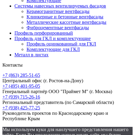
Комплектующие
Системы навесных вентилируемых фасадов
Керамогранитные вентфасады
Клинкерные и бетонные вентфасады
Металлические кассетные вентфасады
Фиброцементные вентфасады
Профиль перфорированный
Профиль для ГКЛ и комплектующие
Профиль оцинкованный для ГКЛ
Комплектующие для ГКЛ
Металл в листах
Контакты
+7 (863) 285-51-65
Центральный офис
(г. Ростов-на-Дону)
+7 (495) 401-95-05
Генеральный партнёр ООО "Праймет М"
(г. Москва)
+7 (939) 715-26-16
Региональный представитель
(по Самарской области)
+7 (938) 425-77-25
Руководитель проектов по Краснодарскому краю и
Республике Крым
Мы используем куки для наилучшего представления нашего
сайта. Если Вы продолжите использовать сайт, мы будем