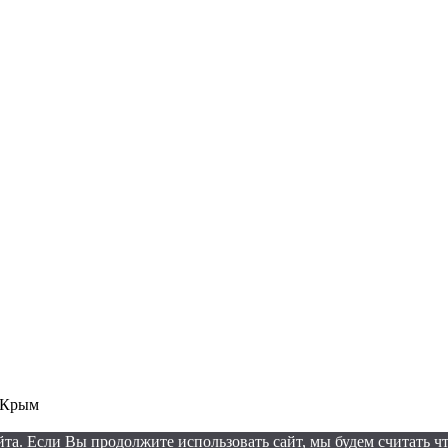
е Крым
а. Если Вы продолжите использовать сайт, мы будем считать что