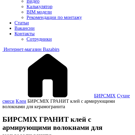
Видео
Калькулятор
BIM модели
Рекомендации по монтажу
Статьи
Вакансии
Контакты
Сотрудники
Интернет-магазин Bazabirs
БИРСMIX
Сухие
смеси
Клеи
БИРСMIX ГРАНИТ клей с армирующими
волокнами для керамогранита
БИРСMIX ГРАНИТ клей с
армирующими волокнами для